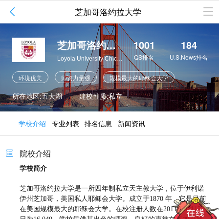

芝加哥洛约拉大学
芝加哥洛约拉大学
1001
184
QS排名
U.S.News排名
Loyola University Chicago
环境优美
师资力量强
规模最大的耶稣会大学
基础设施完善
保健法专业知名
商业伦理专业著名
所在地区:五大湖
建校性质:私立
学校介绍
专业列表
排名信息
新闻资讯
院校介绍

学校简介
芝加哥洛约拉大学是一所四年制私立天主教大学，位于伊利诺
伊州芝加哥，美国私人耶稣会大学。成立于1870 年，它是目前
在美国规模最大的耶稣会大学。在校注册人数在2011年9月12
日为16,040。学校凭借其出色的师资，良好的声誉在芝加哥地