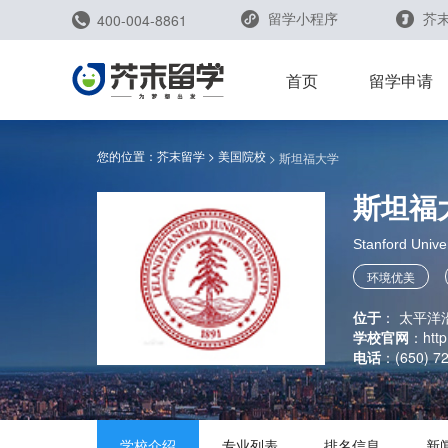
留学小程序
芥末
400-004-8861
留学评测
首页
留学申请
您的位置：
芥末留学
美国院校
斯坦福大学
斯坦福
留学规划助手
留学申请助手
Stanford Univer
环境优美
成就了硅谷
位于
：
太平洋沿
学校官网
：
htt
电话
：
(650) 7
雅思能力测评
托福能力测评
学校介绍
专业列表
排名信息
新