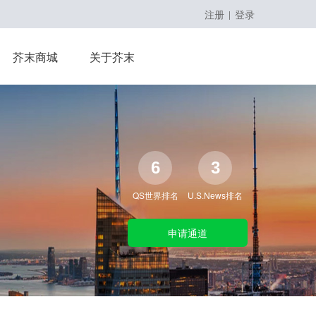
注册
登录
|
留学课程
芥末商城
关于芥末
留学大咖精英课
6
3
QS世界排名
U.S.News排名
申请通道