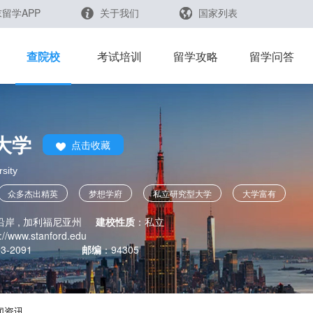
留学APP
关于我们
国家列表
日本
留学查询
查院校
考试培训
留学攻略
留学问答
韩国
英国
新加坡
大学
点击收藏
芥末留学官方小程序
马来西亚
sity
澳大利亚
众多杰出精英
梦想学府
私立研究型大学
大学富有
领导高科技产品发展
中国香港
岸 , 加利福尼亚州
建校性质
：
私立
p://www.stanford.edu
23-2091
邮编
：
94305
闻资讯