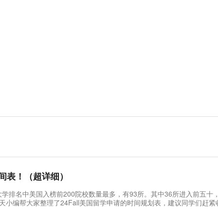
间表！（超详细）
界大学排名中美国入榜前200院校数量最多，有93所。其中36所进入前五十
天小编帮大家整理了24Fall美国留学申请的时间规划表，建议同学们赶紧