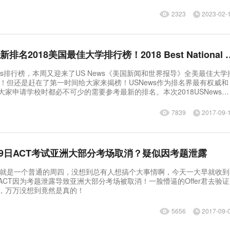
2323
2023-02-
2018USNews最新排名2018美国最佳大学排行榜！2
es排行榜，本周又迎来了US News《美国新闻和世界报导》全美最佳大学
累啊！但还是赶在了第一时间给大家来揭榜！USNews作为排名界最有权威和
家申请学校时都必不可少的需要参考最新的排名。本次2018USNews美
1800所学院和大学的数据，包含了决定学生选校的多种因素，
7839
2017-09-
！9月9日ACT考试亚洲大部分考场取消？疑似因考题泄露
得今天就是一个普通的周四，没想到总有人想搞个大事情啊，今天一大早就收到
CT因为考题泄露导致亚洲大部分考场被取消！一脸懵逼的Offer君去验证
，万万没想到竟然是真的！
5656
2017-09-