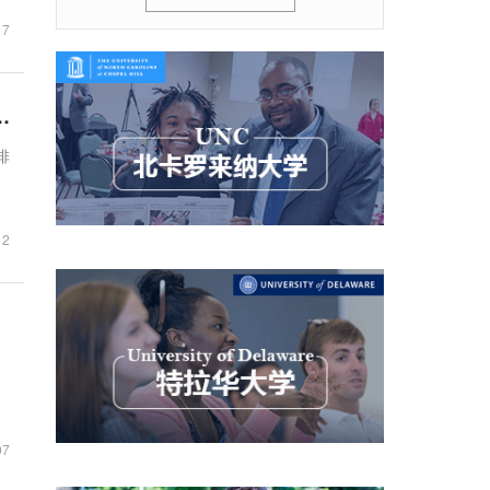
17
018 Best National Universities
排
12
07