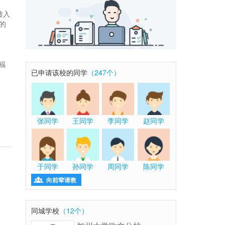
转入
的
福
已申请该校的同学
（247个）
张同学
王同学
李同学
赵同学
于同学
孙同学
周同学
陈同学

向前辈请教
同城学校
（12个）