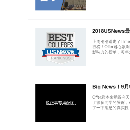
上周刚刚送走了Tim
行榜！Offer君心
影响力的榜单，每年大
国大学排名包括超过
Big News
Offer君本来觉
了很多同学的哭诉，A
了一下消息的真实性