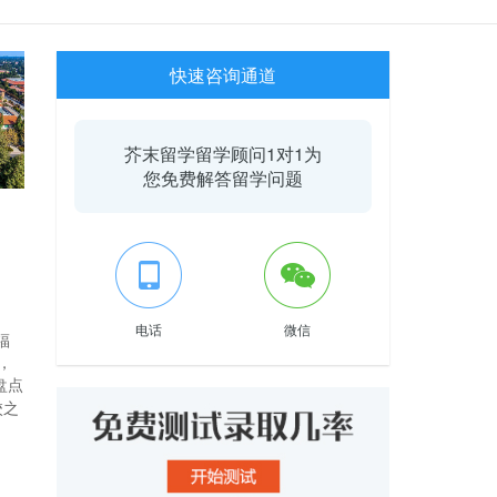
快速咨询通道
芥末留学留学顾问1对1为
您免费解答留学问题
电话
微信
福
，
盘点
校之