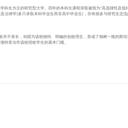
学科生为主的研究型大学。四年的本科生课程录取被指为“高选择性及低
学及法律学)多只录取本科毕业生而非高中毕业生)，亦有很多与研究生交流
校龄并不算长，却因为该校独特、明确的创校理念，形成了独树一格的斯坦
两项特质当作该校招收学生的基本门槛。