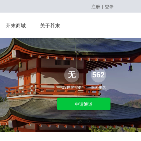
注册
登录
|
留学课程
芥末商城
关于芥末
留学大咖精英课
无
562
QS世界排名
本国排名
申请通道