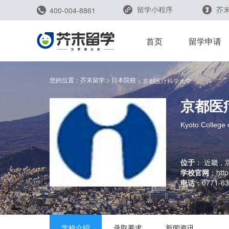
留学小程序
芥末
400-004-8861
留学评测
首页
留学申请
您的位置：
芥末留学
日本院校
京都医疗科学大学
京都医
留学规划助手
留学申请助手
Kyoto College 
位于
：
近畿 , 
学校官网
：
htt
电话
：
0771-63
雅思能力测评
托福能力测评
学校介绍
录取要求
新闻资讯