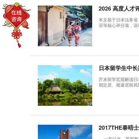
2026 高度人
本文基于日本法务省
语等核心评分项，说
芥末留学宏观解读日
期定居、规避居留风
2017THE泰
一直以来，英国教育