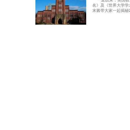
名》及《世界大学学
末酱带大家一起揭秘2017《泰晤
No.3京都大学 &n