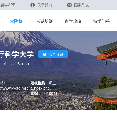
留学APP
关于我们
国家列表
日本
留学查询
查院校
考试培训
留学攻略
留学问答
韩国
英国
新加坡
疗科学大学
点击收藏
芥末留学官方小程序
马来西亚
of Medical Science
澳大利亚
中国香港
京都
建校性质
：
私立
p://www.kyoto-msc.jp/index.php
-0066
邮编
：
622-0041