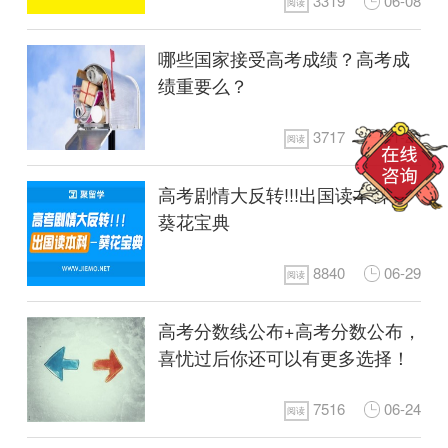
3319
06-08
阅读
哪些国家接受高考成绩？高考成
绩重要么？
3717
01-29
阅读
高考剧情大反转!!!出国读本科—
葵花宝典
8840
06-29
阅读
高考分数线公布+高考分数公布，
喜忧过后你还可以有更多选择！
7516
06-24
阅读