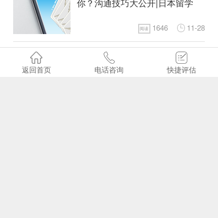
你？沟通技巧大公开|日本留学
1646
11-28
阅读
研究生申请真的比修士容易吗？
答案可能和你想的不一样！|日本
返回首页
电话咨询
快捷评估
留学
2802
11-28
阅读
日本留学不读语言学校，究竟行
不行得通？|留学申请
498
11-24
阅读
留学四大误区“陷阱”，提前知晓
避免“翻车”|日本留学