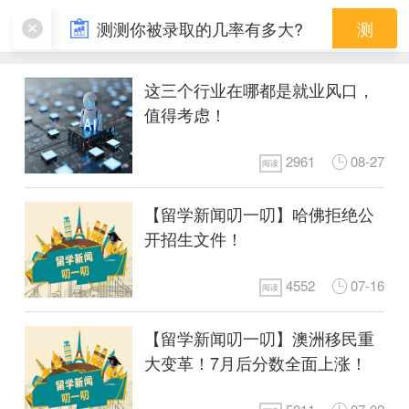
留学就业
测测你被录取的几率有多大?
测
这三个行业在哪都是就业风口，
值得考虑！
2961
08-27
阅读
【留学新闻叨一叨】哈佛拒绝公
开招生文件！
4552
07-16
阅读
【留学新闻叨一叨】澳洲移民重
大变革！7月后分数全面上涨！