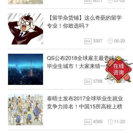
5011
07-02
阅读
【留学杂货铺】这么奇葩的留学
专业！你敢选吗？
3307
06-29
阅读
QS公布2018全球雇主最青睐的
毕业生城市！大家来猜一猜有哪
些城市上榜~
3798
05-29
阅读
泰晤士发布2017全球毕业生就业
竞争力排名！中国15所高校上榜
4089
11-20
阅读