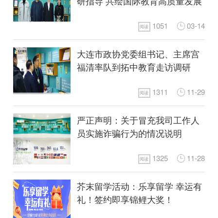
研指导 共绘国际教育高质量发展
新蓝图
1051
03-14
阅读
大连市政协党委组书记、主席宫
福清率队到拓中教育走访调研
1311
11-29
阅读
严正声明：关于冒充我司工作人
员实施诈骗行为的情况说明
1325
11-28
阅读
芥末留学活动：乐享留学 幸运有
礼！签约即享锦鲤大奖！