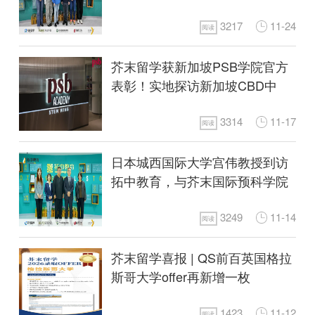
3217
11-24
阅读
芥末留学获新加坡PSB学院官方
表彰！实地探访新加坡CBD中
的“黄金”校园！
3314
11-17
阅读
日本城西国际大学宫伟教授到访
拓中教育，与芥末国际预科学院
学员代表共话留学未来
3249
11-14
阅读
芥末留学喜报 | QS前百英国格拉
斯哥大学offer再新增一枚
1423
11-12
阅读