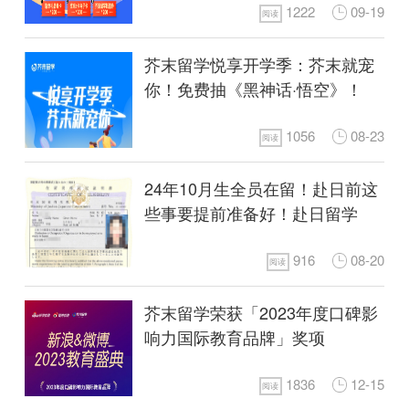
1222
09-19
阅读
芥末留学悦享开学季：芥末就宠
你！免费抽《黑神话·悟空》！
1056
08-23
阅读
24年10月生全员在留！赴日前这
些事要提前准备好！赴日留学
916
08-20
阅读
芥末留学荣获「2023年度口碑影
响力国际教育品牌」奖项
1836
12-15
阅读