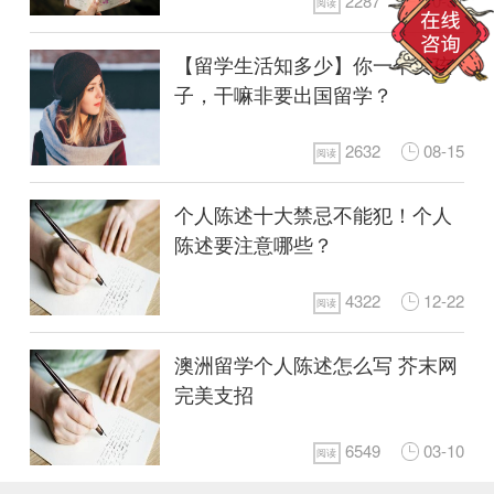
2287
10-31
阅读
【留学生活知多少】你一个女孩
子，干嘛非要出国留学？
2632
08-15
阅读
个人陈述十大禁忌不能犯！个人
陈述要注意哪些？
4322
12-22
阅读
澳洲留学个人陈述怎么写 芥末网
完美支招
6549
03-10
阅读