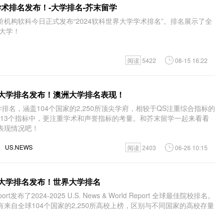
学术排名发布！-大学排名-芥末留学
价机构软科今日正式发布“2024软科世界大学学术排名”。排名展示了全
型大学！
阅读
5422
08-15 16:22
s世界大学排名发布！澳洲大学排名表现！
全球大学排名，涵盖104个国家的2,250所顶尖学府，相较于QS注重综合指标的
采用的13个指标中，更注重学术和声誉指标的考量。和芥末留学一起来看看
表现情况吧！
US.NEWS
阅读
2403
06-26 10:15
s世界大学排名发布！世界大学排名
 Report发布了2024-2025 U.S. News & World Report 全球最佳院校排名。
来自全球104个国家的2,250所高校上榜，区别与不同国家的高校存量