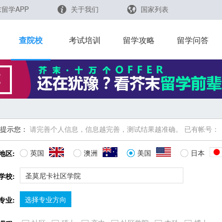
留学APP
关于我们
国家列表
日本
留学查询
查院校
考试培训
留学攻略
留学问答
韩国
英国
新加坡
芥末留学官方小程序
马来西亚
提示您：
请完善个人信息，信息越完善，测试结果越准确。
已有帐号：
澳大利亚
英国
澳洲
美国
日本
地区:
中国香港
学校:
选择专业方向
专业: