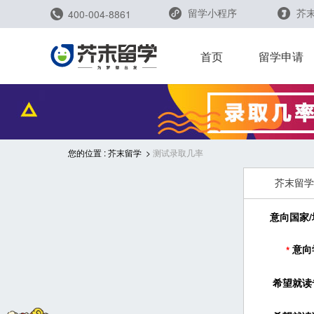
留学小程序
芥末
400-004-8861
留学评测
首页
留学申请
留学规划助手
留学申请助手
您的位置 :
芥末留学
测试录取几率
芥末留学
意向国家/
意向
*
雅思能力测评
托福能力测评
希望就读