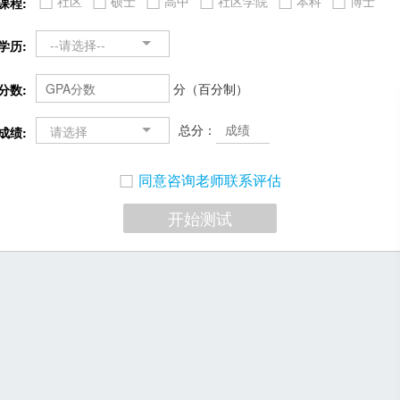
社区
硕士
高中
社区学院
本科
博士
课程:
--请选择--
学历:
分（百分制）
分数:
总分：
请选择
成绩:
同意咨询老师联系评估