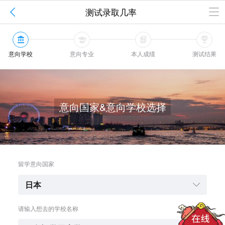

测试录取几率




意向学校
意向专业
本人成绩
测试结果
意向国家&意向学校选择
留学意向国家
日本

请输入想去的学校名称