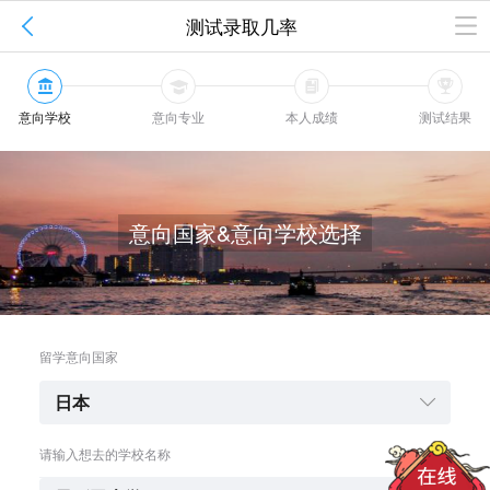

测试录取几率




意向学校
意向专业
本人成绩
测试结果
意向国家&意向学校选择
留学意向国家
日本

请输入想去的学校名称