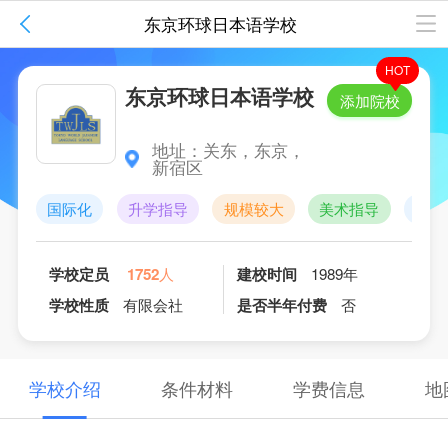
全部
校园

东京环球日本语学校
HOT
东京环球日本语学校
1
/
5
添加院校
地址：关东，东京，
新宿区
国际化
升学指导
规模较大
美术指导
就业
学校定员
1752
人
建校时间
1989年
学校性质
有限会社
是否半年付费
否
学校介绍
条件材料
学费信息
地