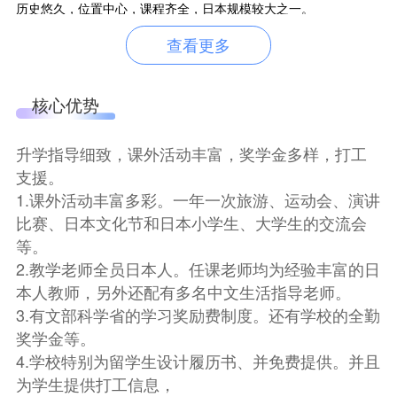
历史悠久，位置中心，课程齐全，日本规模较大之一。
1.设立于 1989 年，30 年日本语教育经验与沉淀。
查看更多
2.地理位置优越，新大久保站，大久保站，西武新宿站，均在步行5
分钟范围内。
核心优势
3.规模日本较大之一，学校定员 1752 名，三栋独立教学楼，设施
完备。
升学指导细致，课外活动丰富，奖学金多样，打工
4.课程多元化，大学升学班，大学院升学班，商务日语班。
支援。
1.课外活动丰富多彩。一年一次旅游、运动会、演讲
比赛、日本文化节和日本小学生、大学生的交流会
等。
2.教学老师全员日本人。任课老师均为经验丰富的日
本人教师，另外还配有多名中文生活指导老师。
3.有文部科学省的学习奖励费制度。还有学校的全勤
奖学金等。
4.学校特别为留学生设计履历书、并免费提供。并且
为学生提供打工信息，