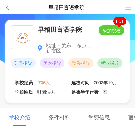
全部
校园

早稻田言语学院
HOT
早稻田言语学院
1
/
10
添加院校
地址：关东，东京，
新宿区
升学指导
美术指导
动漫指导
就业指导
有
学校定员
736
人
建校时间
2003年10月
学校性质
财团法人
是否半年付费
否
学校介绍
条件材料
学费信息
宿