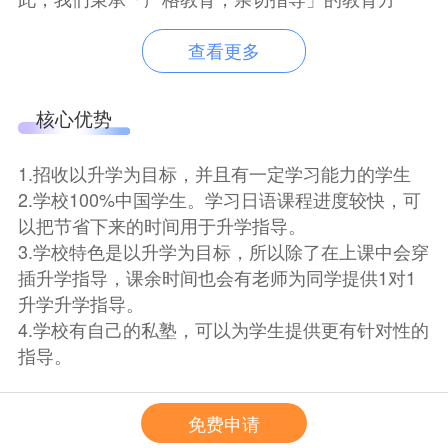
针，让那些抱着美好梦想来日本留学的莘莘学子们
不仅成为日语达人，还能够成为把握和实现自己梦
查看更多
想的人。相信我们全体教职员工会全身心指导各位
学子走向成功!
核心优势
学院地理位置优越，学习气氛浓郁
本学院位于日本东京都新宿区早稻田，距离日本的
1.招收以升学为目标，并且有一定学习能力的学生
名门—早稻田大学步行仅5分钟，是东京历史文化代
2.学校100%中国学生。学习日语课程进度较快，可
表地之一。这里有藏书量丰富的新宿中央图书馆，
以把节省下来的时间用于升学指导。
各大院校都云集于此，环境优美，学习氛围浓郁，
3.学校特色是以升学为目标，所以除了在上课中会穿
享有〝学生街″美誉。造就了陈独秀，李大钊，竹下
插升学指导，课余时间也会有老师为同学提供1对1
登，井深大、村上春树，堺雅人，等众多中外名
升学升学指导。
人。
4.学校有自己的私塾，可以为学生提供更有针对性的
指导。
院校特点
1.地理位置优越，位于东京都新宿区，早稻田大学附
近，学校周围学习氛围浓厚。
免费申请
2.学校硬件较好，有两栋教学楼和两栋宿舍，都是学