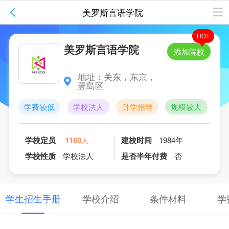

美罗斯言语学院
1
/
3
HOT
美罗斯言语学院
添加院校
地址：关东，东京，
豊島区
学费较低
学校法人
升学指导
规模较大
美
学校定员
1160
人
建校时间
1984年
学校性质
学校法人
是否半年付费
否
学生招生手册
学校介绍
条件材料
学