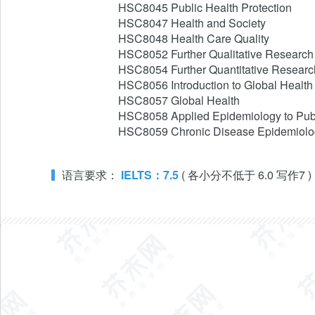
HSC8045 Public Health Protection

HSC8047 Health and Society

HSC8048 Health Care Quality

HSC8052 Further Qualitative Research
HSC8054 Further Quantitative Researc
HSC8056 Introduction to Global Health

HSC8057 Global Health

HSC8058 Applied Epidemiology to Publ
HSC8059 Chronic Disease Epidemiolo
语言要求：
IELTS：7.5
 ( 各小分不低于 6.0 写作7 )