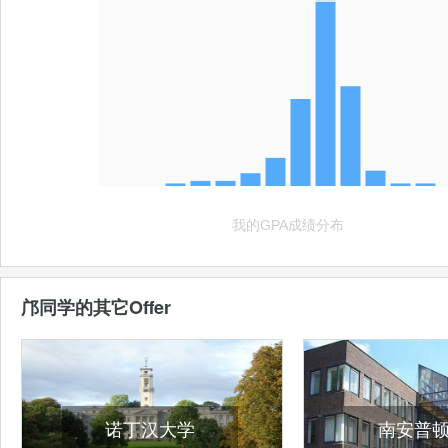
邝同学的其它Offer
诺丁汉大学
南安普