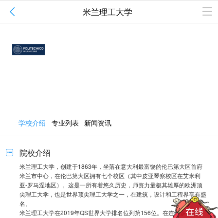

米兰理工大学
米兰理工大学
111
1
QS排名
本国排名
Polytechnic University of Milan (POLIMI)
所在地区:伦巴第大区
建校性质:公立
学校介绍
专业列表
新闻资讯
院校介绍

米兰理工大学，创建于1863年，坐落在意大利最富饶的伦巴第大区首府
米兰市中心，在伦巴第大区拥有七个校区（其中皮亚琴察校区在艾米利
亚-罗马涅地区）。这是一所有着悠久历史，师资力量极其雄厚的欧洲顶
尖理工大学，也是世界顶尖理工大学之一，在建筑，设计和工程界享有盛
名。
米兰理工大学在2019年QS世界大学排名位列第156位。在连续多年及最