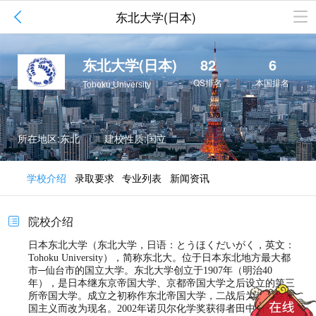

东北大学(日本)
东北大学(日本)
82
6
QS排名
本国排名
Tohoku University
所在地区:东北
建校性质:国立
学校介绍
录取要求
专业列表
新闻资讯
院校介绍

日本东北大学（东北大学，日语：とうほくだいがく，英文：
Tohoku University），简称东北大。位于日本东北地方最大都
市─仙台市的国立大学。东北大学创立于1907年（明治40
年），是日本继东京帝国大学、京都帝国大学之后设立的第三
所帝国大学。成立之初称作东北帝国大学，二战后为了消除帝
国主义而改为现名。2002年诺贝尔化学奖获得者田中耕一、国