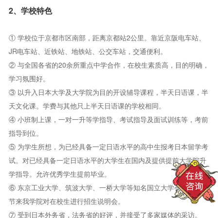
300人的会堂，图书室、医务室，能够检索大学信息的电脑室等一
2、学校特色
应俱全。同时学院还拥有自己的学生宿舍楼，分男女宿舍，各宿舍
均有老师入住指导。宿舍内电器、家具一应俱全，新生入校时还会
① 学校位于京都市区南部，距离京都站2公里。靠近京阪电车站、
准备新的床上用品及厨房用品，保证同学们来日本当天就能进行正
JR电车站、近铁站、地铁站、公交车站，交通便利。
常生活。学院中有3名中国籍以及3名精通中文的日籍老师负责同学
② 与全国各省的20余所重点中学合作，在校生素质高，目的明确，
们的生活指导，另外还有2名中国籍老师定期常驻国内，为在校
学习氛围好。
③ 以升入日本大学及大学院为目的开设辅导课程，半天日语课，半
生，特别是刚到日本的同学排忧解难。
天文化课。学费与其他只上半天日语课的学校相同。
④ 小班制上课，一对一升等学指导、考试指导及面试训练等，考前
我校与全中国的20余所重点中学及大学合作，在校生素质高，目的
指导到位。
明确，学习气氛浓厚。本着以培养为中日友好交流做贡献的人才为
⑤ 为学生所想，为已经具备一定日语水平的高中生报考日本留学考
办学理念，以为优秀中国学生提供切实优质的在日升学指导服务为
试。对已经具备一定日语水平的大学生在国内及提供提前大学院升
己任，我们希望再接再厉，为中日友好事业做出贡献。
学指导。允许优秀学生提前毕业。
⑥ 东京工业大学、筑波大学、一桥大学等知名国立大学会在招生季
办学规模
节来我学院对在校生进行招生说明会。
⑦ 受到日本外务省，法务省的好评，并接受了多家媒体的采访。
定 员：800人 教职员工：67人