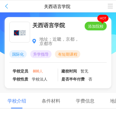
全部
校园

关西语言学院
HOT
关西语言学院
1
/
5
添加院校
地址：近畿，京都，
京都市
国际化
升学指导
有短期课程
学校定员
800
人
建校时间
暂无
学校性质
学校法人
是否半年付费
否
学校介绍
条件材料
学费信息
地