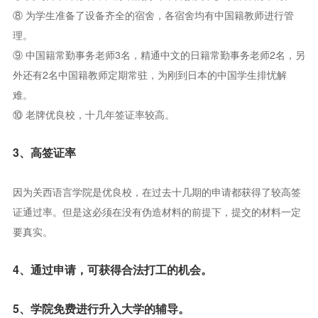
⑧ 为学生准备了设备齐全的宿舍，各宿舍均有中国籍教师进行管
学生国籍：学生全部是中国学生。本校是专门指导中国学生升学的
理。
语言学校，为了便于组织统一教学，所以学校只招收中国和华侨子
⑨ 中国籍常勤事务老师3名，精通中文的日籍常勤事务老师2名，另
女的学生。
外还有2名中国籍教师定期常驻，为刚到日本的中国学生排忧解
学 费：每年75万日元（包含保险费）
难。
住 宿：每月3万日元
⑩ 老牌优良校，十几年签证率较高。
3、高签证率
因为关西语言学院是优良校，在过去十几期的申请都获得了较高签
证通过率。但是这必须在没有伪造材料的前提下，提交的材料一定
要真实。
4、通过申请，可获得合法打工的机会。
5、学院免费进行升入大学的辅导。