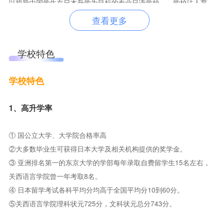
以指导中国学生在日本升学为目标的专业日语学校——学校法人育
查看更多
英馆关西语言学院，建立于1991年，是日本语教育振兴会认可的优
良校。学校坐落于日本千年文化古都、旅游城市—京都。京都被誉
为“佛教之城”及“学问之城”，具有悠久的日本历史文化，并汇聚了
学校特色
以京都大学为首的众多高等院校，是了解日本文化的最佳去处，更
是学习深造的理想城市。关西语言学院自办学以来一直以指导中国
学校特色
优秀高中毕业生及大学毕业生升入日本一流大学及大学院（特别是
1、高升学率
日本的国公立大学）深造为目的进行教学。创造过毕业生100%能够
考入日本的大学及研究生院，其中90%的学生升入国公立大学及研
① 国公立大学、大学院合格率高
究生院的记录。该记录在过去的十余年里，在日本近400所同类学
②大多数毕业生可获得日本大学及相关机构提供的奖学金。
校中始终处于第一位。
③ 亚洲排名第一的东京大学的学部每年录取自费留学生15名左右，
关西语言学院曾一年考取8名。
学校校舍位于京都市伏见区深草下川原町，距离京都站2公里。靠
④ 日本留学考试各科平均分均高于全国平均分10到60分。
近京阪电车站、JR电车站、近铁站、地铁站、公交车站，交通便
⑤
关西语言学院理科状元725分，文科状元总分743分。
利。学院设施、设备齐全，可容纳20名学生的教室有21个，可容纳